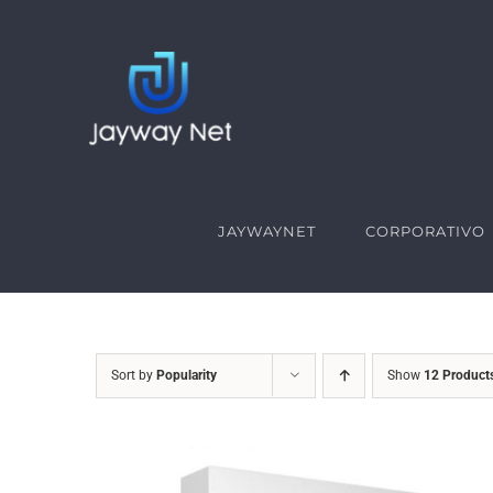
Skip
to
content
JAYWAYNET
CORPORATIVO
Sort by
Popularity
Show
12 Product