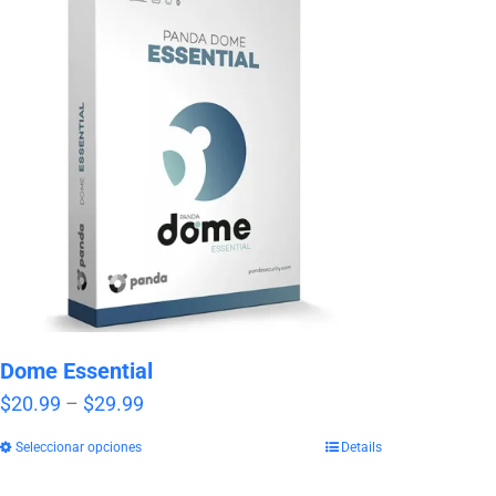
Dome Essential
Price
$
20.99
–
$
29.99
range:
Seleccionar opciones
Details
$20.99