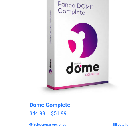
Dome Complete
Price
$
44.99
–
$
51.99
range:
Seleccionar opciones
Details