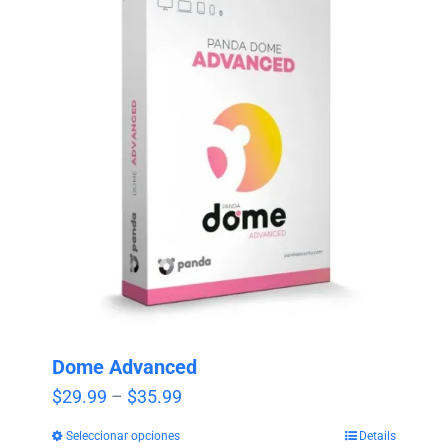
Dome Advanced
Price
$
29.99
–
$
35.99
range:
Seleccionar opciones
Details