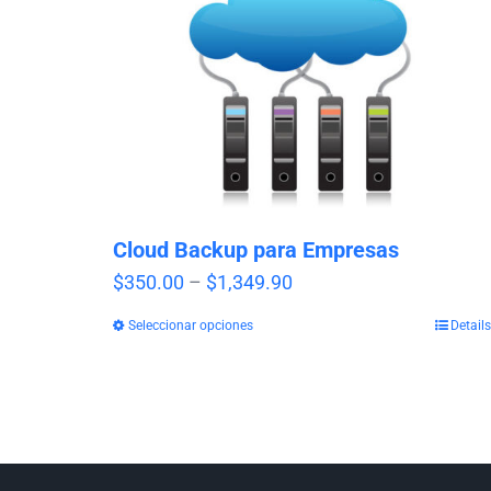
Cloud Backup para Empresas
Price
$
350.00
–
$
1,349.90
range:
Seleccionar opciones
Details
$350.00
through
$1,349.90