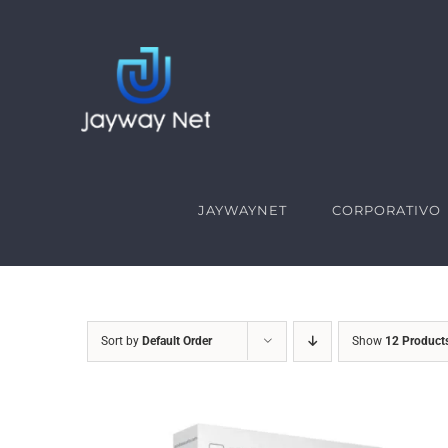
Skip
to
content
JAYWAYNET
CORPORATIVO
Sort by
Default Order
Show
12 Product