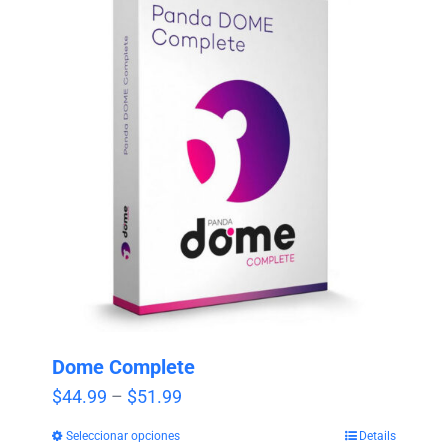
Dome Complete
Price
$
44.99
–
$
51.99
range:
Seleccionar opciones
Details