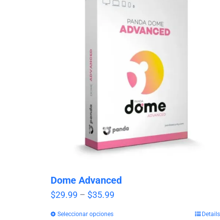
Dome Advanced
Price
$
29.99
–
$
35.99
range:
Seleccionar opciones
Details