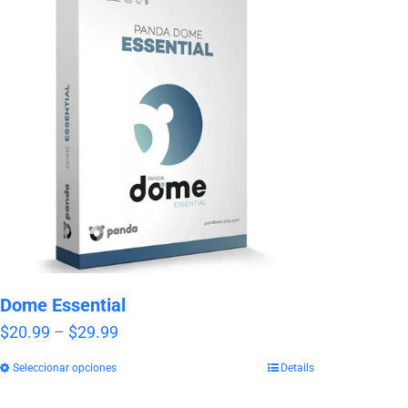
Dome Essential
Price
$
20.99
–
$
29.99
range:
Seleccionar opciones
Details
$20.99