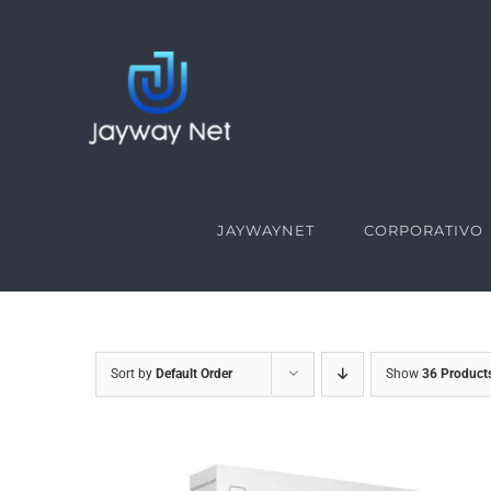
Skip
to
content
JAYWAYNET
CORPORATIVO
Sort by
Default Order
Show
36 Product