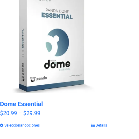
Dome Essential
Price
$
20.99
–
$
29.99
range:
Seleccionar opciones
Details
$20.99