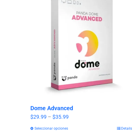
Dome Advanced
Price
$
29.99
–
$
35.99
range:
Seleccionar opciones
Details