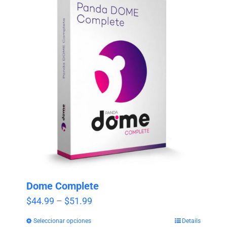
Dome Complete
Price
$
44.99
–
$
51.99
range:
Seleccionar opciones
Details