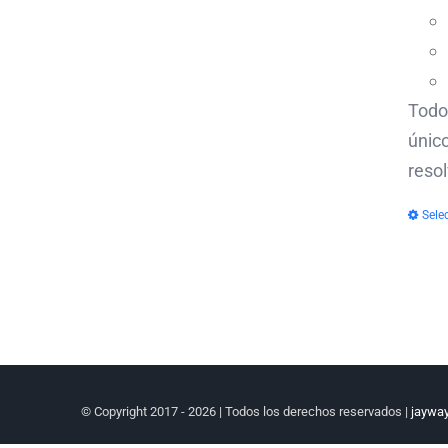
Todo 
único
resol
Sele
© Copyright 2017 -
2026 | Todos los derechos reservados |
jaywa