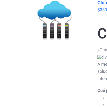
Clou
$
350
C
¿Can
A me
soluc
info
Qué 