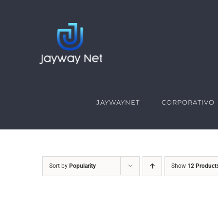
Skip
to
content
JAYWAYNET
CORPORATIVO
Sort by
Popularity
Show
12 Product