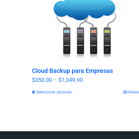
Cloud Backup para Empresas
Price
$
350.00
–
$
1,349.90
range:
Seleccionar opciones
Details
$350.00
through
$1,349.90