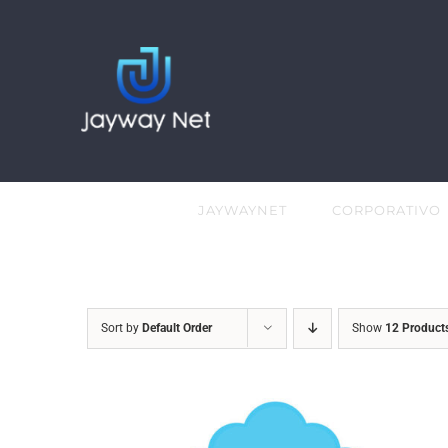
Skip
to
content
JAYWAYNET
CORPORATIVO
Sort by
Default Order
Show
12 Product