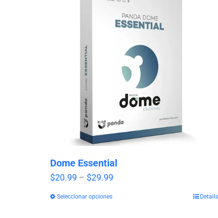
Dome Essential
Price
$
20.99
–
$
29.99
range:
Seleccionar opciones
Details
$20.99