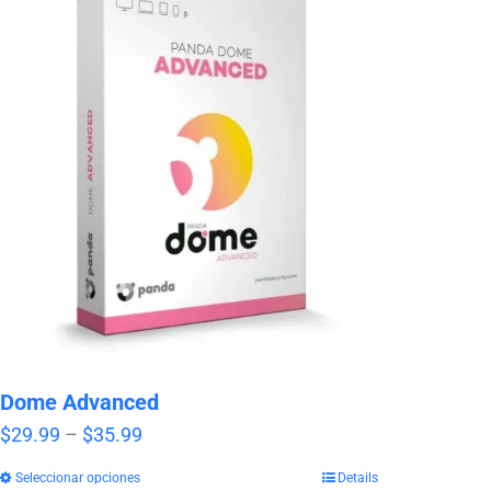
Dome Advanced
Price
$
29.99
–
$
35.99
range:
Seleccionar opciones
Details