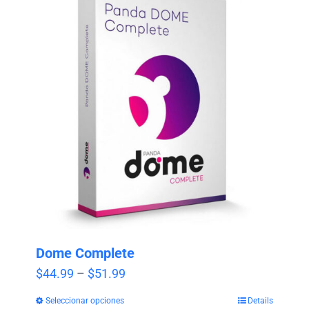
Dome Complete
Price
$
44.99
–
$
51.99
range:
Seleccionar opciones
Details