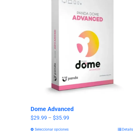
Dome Advanced
Price
$
29.99
–
$
35.99
range:
Seleccionar opciones
Details