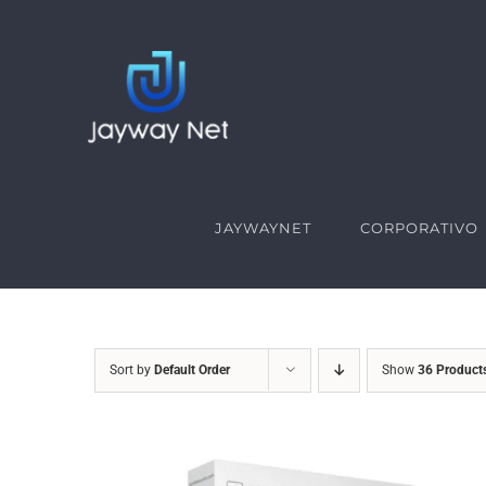
Skip
to
content
JAYWAYNET
CORPORATIVO
Sort by
Default Order
Show
36 Product