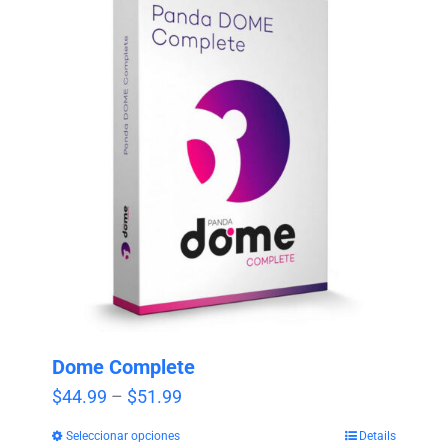
Dome Complete
Price
$
44.99
–
$
51.99
range:
Seleccionar opciones
Details