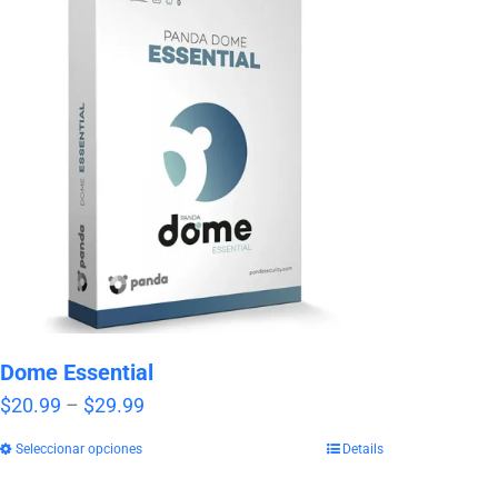
Dome Essential
Price
$
20.99
–
$
29.99
range:
Seleccionar opciones
Details
$20.99